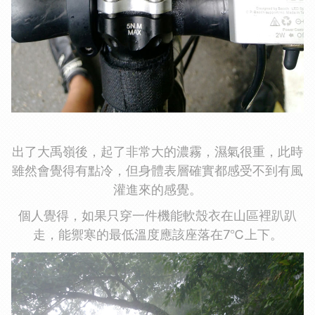
出了大禹嶺後，起了非常大的濃霧，濕氣很重，此時
雖然會覺得有點冷，但身體表層確實都感受不到有風
灌進來的感覺。
個人覺得，如果只穿一件機能軟殼衣在山區裡趴趴
走，能禦寒的最低溫度應該座落在7℃上下。