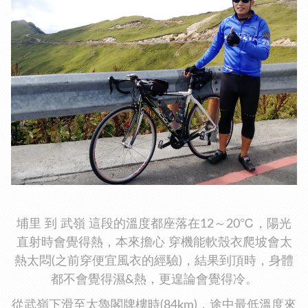
埔里 到 武嶺 這段的溫度都座落在12～20℃，陽光
直射時會覺得熱，本來擔心 穿機能軟殼衣爬坡會太
熱太悶(之前穿便宜風衣的經驗)，結果到頂時，身體
都不會覺得濕&熱，更遑論會覺得冷。
從武嶺下滑至太魯閣牌樓時(84km)，途中最低溫度來