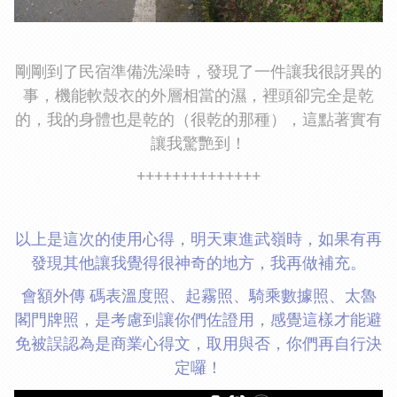
剛剛到了民宿準備洗澡時，發現了一件讓我很訝異的
事，機能軟殼衣的外層相當的濕，裡頭卻完全是乾
的，我的身體也是乾的（很乾的那種），這點著實有
讓我驚艷到！
++++++++++++++
以上是這次的使用心得，明天東進武嶺時，如果有再
發現其他讓我覺得很神奇的地方，我再做補充。
會額外傳 碼表溫度照、起霧照、騎乘數據照、太魯
閣門牌照，是考慮到讓你們佐證用，感覺這樣才能避
免被誤認為是商業心得文，取用與否，你們再自行決
定囉！