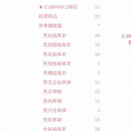
★ CUBMAX 2專區
11
精選商品
91
單車機能服
男短袖車衣
24
C-
男用壓縮車衣
15
男長袖車衣
14
男用無袖車衣
1
男機能風衣
5
男五分短車褲
11
男吊帶褲
21
男內車褲
11
男六分車褲
4
男長車褲
19
女短袖車衣
24