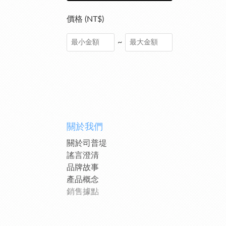
價格 (NT$)
~
關於我們
關於司普堤
謠言澄清
品牌故事
產品概念
銷售據點