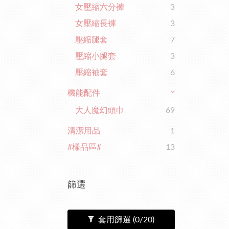
女壓縮六分褲
3
女壓縮長褲
3
壓縮腿套
7
壓縮小腿套
3
壓縮袖套
6
機能配件
大人魔幻頭巾
69
清潔用品
1
#樣品區#
13
篩選
套用篩選
(0/20)