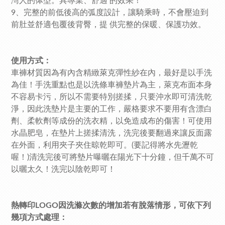
灣人的体型。具專業、舒適 的效果！
9、完整的前低後高的弧度設計，讓騎乘時，不會壓迫到
前肚並舒適包覆後背臀，提 供完整的保暖、保護功效。
使用方式：
車褲材質因為有內含精緻萊克彈性紗在內，最好是以手洗
為佳！手洗重點也是以洗條車褲墊片為主，萊克布面本身
不容易卡污，所以不需要特別搓揉，只要沖水即可清洗乾
淨，因此洗墊片是主要的工作，嚴格要求不要用有含漂白
劑、柔軟劑等成份的洗衣精，以免造成布的傷害！可使用
水晶肥皂，在墊片上搓揉清洗，洗完後要翻過來讓反面露
在外面，利用夾子夾住晾乾即可。(要記得將水先瀝乾
喔！)清洗完後可將墊片曝曬在陽光下十分鐘，但千萬不可
以曬太久！洗完以陰乾即可！
熱轉印LOGO因洗滌次數的增加若有脫落情形，可依下列
幾項方式處理：