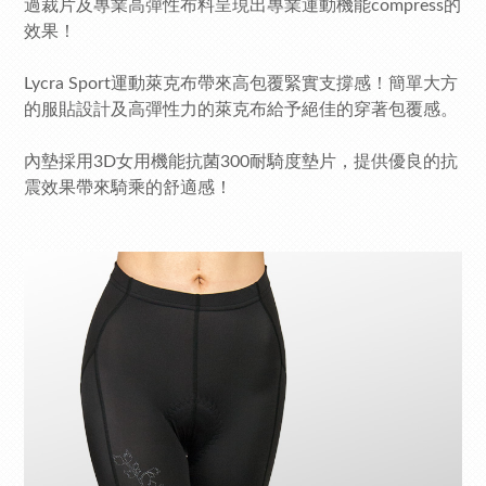
過裁片及專業高彈性布料呈現出專業運動機能compress的
效果！
Lycra Sport運動萊克布帶來高包覆緊實支撐感！簡單大方
的服貼設計及高彈性力的萊克布給予絕佳的穿著包覆感。
內墊採用3D女用機能抗菌300耐騎度墊片，提供優良的抗
震效果帶來騎乘的舒適感！