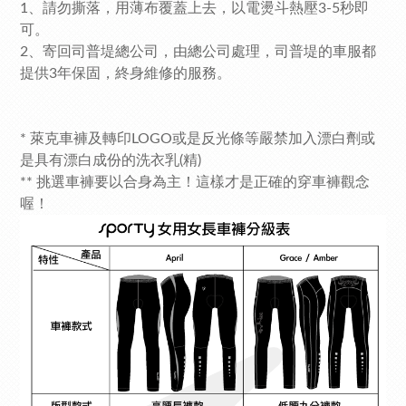
1、請勿撕落，用薄布覆蓋上去，以電燙斗熱壓3-5秒即
可。
2、寄回司普堤總公司，由總公司處理，
司普堤
的車服都
提供3年保固，終身維修的服務。
* 萊克車褲及轉印LOGO或是反光條等嚴禁加入漂白劑或
是具有漂白成份的洗衣乳(精)
** 挑選車褲要以合身為主！這樣才是正確的穿車褲觀念
喔！