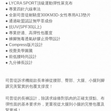
● LYCRA SPORT頂級運動彈性萊克布
● 專業四針六線車法
● 全新司普堤耐騎度300KM3D-女性專用A13墊片
● 通過歐盟認証無甲荃成份
● 抗UV(SPF30以上)
● 專業舒適、高彈性包覆度
● 褲腳無毒透氣矽膠止滑帶設計
● Compress版片設計
● 視覺美學圖騰
● 前低腰時尚設計
● 九分褲長設計
司普堤訴求機能款長車褲從腰部、臀部、大腿、小腿到腳
踝完美緊實的包覆支撐度！
司普堤的長褲設計，除講求線條對肌肉的正確支撐點、布
彈性面的基本要求外，更重視從大腿到小腿的完整包覆及
緊實感！