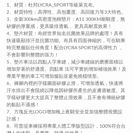
1、材質：杜邦LYCRA_SPORT等級萊克布
。
2、材質特性：高彈性、高包覆度、高回復力等3大特色。
3、全新300km高密度泡棉墊片：A11 300KM耐騎度，無
矽膠的厚重感，更具吸排透氣 、更具高耐震效果！
4、墊片材質：布經世界知名抗菌效果品牌的處理！具有
快速吸顯排汗並抗菌功能。
布具有四面伸縮的，可在騎乘
時完整服貼任何角度！配合LYCRA SPORT的高彈性力 ，
不會影響到整體的張力！
5、墊片車法以四點人字車縫，減少車縫線的磨擦面積以
增加穿著的舒適度。四點車 法可平實的增加補強效果！及
專業平整的車工可增加服貼並避免燒檔情形。
6、褲腳內裡的字樣圖面矽膠止滑，可增加透氣，快速將
汗水排出不會阻繞以降低因矽膠所產生的皮膚過敏度。其
字樣矽膠更大大提高了整體止滑效果，且不會有傳統矽膠
的黏貼不適感！
7、方塊反光LOGO增加晚上夜騎安全並加強整體視覺設
計感！
8、司普堤車褲採用專業人體工學版型設計，100%符合台