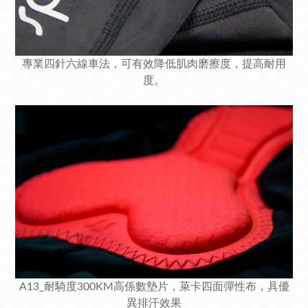
專業四針六線車法，可有效降低肌肉磨擦度，提高耐用
度。
A13_耐騎度300KM高係數墊片，萊卡四面彈性布，具優
異排汗效果