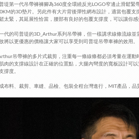
普堤第一代吊帶褲褲腳為360度全環繞反光LOGO窄邊止滑鬆緊帶設
00KM的3D墊片。另此件有大片背後彈性網布設計，
適當包覆支
鬆太緊，其延展性恰當，腰部有良好的包覆支撐度，可以讓你感
一代的司普堤的3D_Arthur系列吊帶褲，但一樣講求線條流
故將以更優惠的價格讓大家可以享受到司普堤吊帶車褲的效用。
_Arthur吊帶褲的多片式裁剪，注重每一條線條都必須考量在
肌肉的支撐線設計在正確的位置點，大腿內彎度的寬板設計可以
支撐度。
成布料、裁剪、車縫、品檢、包裝全程台灣進行，MIT產品，品