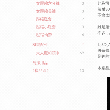
女壓縮六分褲
3
此為司
氣耐3
女壓縮長褲
3
不會太
壓縮腿套
7
壓縮小腿套
3
雖是第
不多，
壓縮袖套
6
機能配件
此3D
將每條
大人魔幻頭巾
69
足夠的
清潔用品
1
本產品
#樣品區#
13