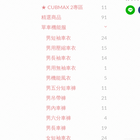
★ CUBMAX 2專區
11
精選商品
91
單車機能服
男短袖車衣
24
男用壓縮車衣
15
男長袖車衣
14
男用無袖車衣
1
男機能風衣
5
男五分短車褲
11
男吊帶褲
21
男內車褲
11
男六分車褲
4
男長車褲
19
女短袖車衣
24