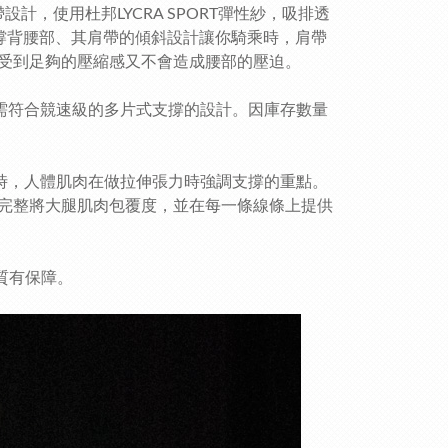
計，使用杜邦LYCRA SPORT彈性紗，吸排透
撐背腰部、其肩帶的傾斜設計讓你騎乘時，肩帶
受到足夠的壓縮感又不會造成腰部的壓迫。
線並需符合競速級的多片式支撐的設計。因庫存數量
運動時，人體肌肉在做拉伸張力時強調支撐的重點。
完整將大腿肌肉包覆度，並在每一條線條上提供
質有保障。