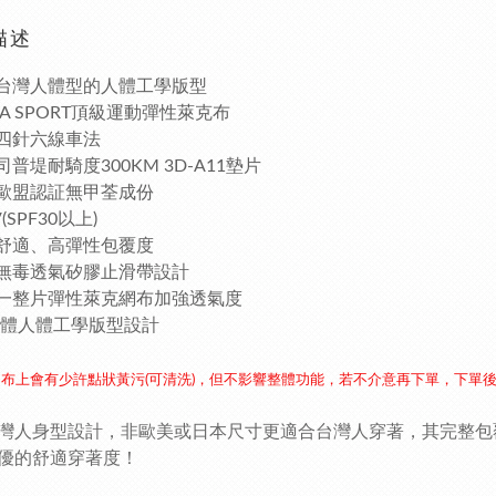
描述
合台灣人體型的人體工學版型
CRA SPORT頂級運動彈性萊克布
業四針六線車法
司普堤耐騎度300KM 3D-A11墊片
過歐盟認証無甲荃成份
V(SPF30以上)
業舒適、高彈性包覆度
腳無毒透氣矽膠止滑帶設計
背一整片彈性萊克網布加強透氣度
D立體人體工學版型設計
布上會有少許點狀黃污(可清洗)，但不影響整體功能，若不介意再下單，下單
灣人身型設計，非歐美或日本尺寸更適合台灣人穿著，其完整包
優的舒適穿著度！