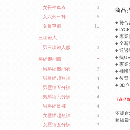
女長袖車衣
3
商品
女六分車褲
5
● 符
女長車褲
11
● LY
● 專
三項鐵人
● 全新
男三項鐵人服
3
● 通
● 抗U
壓縮機能服
● 專
男壓縮機能衣
3
● 褲
男壓縮超短褲
4
● 後
● 3
男壓縮五分褲
4
男壓縮六分褲
4
【商品白
男壓縮長褲
4
依據台
女壓縮超短褲
3
延續最
女壓縮五分褲
3