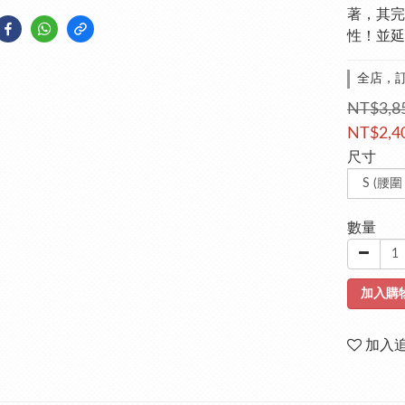
著，其完
性！並延
全店，訂
NT$3,8
NT$2,4
尺寸
數量
加入購
加入