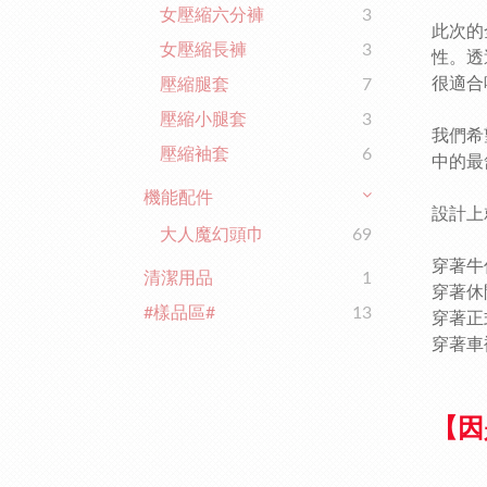
女壓縮六分褲
3
此次的
女壓縮長褲
3
性。透
很適合
壓縮腿套
7
壓縮小腿套
3
我們希
壓縮袖套
6
中的最
機能配件
設計上
大人魔幻頭巾
69
穿著牛
清潔用品
1
穿著休
#樣品區#
13
穿著正
穿著車
【因