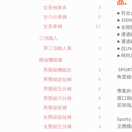
品。
女長袖車衣
3
● 符
女六分車褲
5
● 1
女長車褲
11
● 全
● 通
三項鐵人
● 通
男三項鐵人服
3
● 抗U
● 時
壓縮機能服
SPO
男壓縮機能衣
3
角度線
男壓縮超短褲
4
男壓縮五分褲
4
專業的
後口袋
男壓縮六分褲
4
並加強
男壓縮長褲
4
女壓縮超短褲
3
Spor
立體構
女壓縮五分褲
3