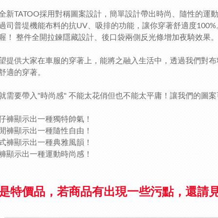
全新TATOO採用對稱圖案設計，簡單設計帶出時尚、隨性的運
過司普堤機能布料的抗UV、吸排的功能，讓你穿著舒適度100
喔！ 整件全開拉鍊隱藏設計、後口袋兩側反光條增加夜騎效果
望提供大家在車服的穿著上，能將之融入生活中，透過我們對布
舒適的穿著。
就需要帶入"時尚感" 不能太花俏但也不能太平庸！讓我們的圖
仔褲顯示出一種獨特帥氣！
閒褲顯示出一種隨性自由！
式褲顯示出一種典雅風韻！
褲顯示出一種運動時尚感！
是特價品，若商品有出現一些污點，還請