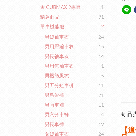
★ CUBMAX 2專區
11
精選商品
91
單車機能服
男短袖車衣
24
男用壓縮車衣
15
男長袖車衣
14
男用無袖車衣
1
男機能風衣
5
男五分短車褲
11
男吊帶褲
21
男內車褲
11
商品
男六分車褲
4
男長車褲
19
【適
女短袖車衣
24