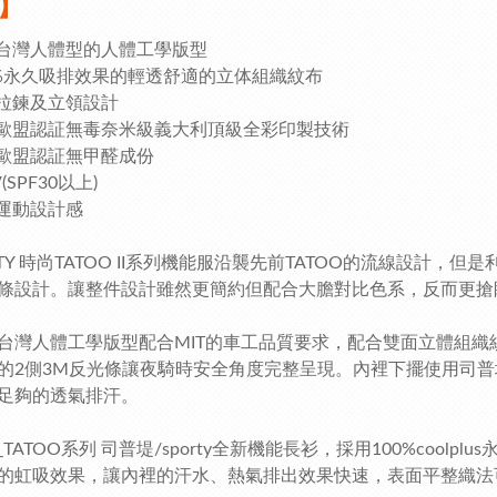
】
合台灣人體型的人體工學版型
00%永久吸排效果的輕透舒適的立体組織紋布
開拉鍊及立領設計
過歐盟認証無毒奈米級義大利頂級全彩印製技術
過歐盟認証無甲醛成份
V(SPF30以上)
尚運動設計感
RTY 時尚TATOO II系列機能服沿襲先前TATOO的流線設計
條設計。讓整件設計雖然更簡約但配合大膽對比色系，反而更搶
台灣人體工學版型配合MIT的車工品質要求，配合雙面立體組織
的2側3M反光條讓夜騎時安全角度完整呈現。內裡下擺使用司普
足夠的透氣排汗。
ty_TATOO系列 司普堤/sporty全新機能長衫，採用100%coo
的虹吸效果，讓內裡的汗水、熱氣排出效果快速，表面平整織法