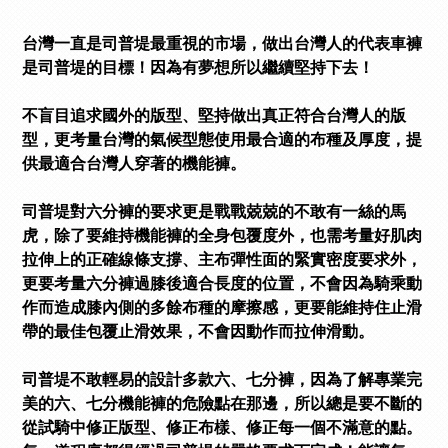
台灣一直是司普堤最重視的市場，做出台灣人的代表車褲
是司普堤的目標！因為有夢想所以繼續堅持下去！
不盲目追求國外的版型、堅持做出真正符合台灣人的版
型，更考量台灣的氣候型態使用最合適的布種及厚度，提
供最適合台灣人穿著的機能褲。
司普堤對六分褲的要求更是戰戰兢兢的不敢有一絲的馬
虎，除了要維持機能褲的全身包覆度外，也需考量好肌肉
拉伸上的正確線條支撐、主布彈性面的緊實密度要求外，
更要考量六分褲過膝後適合長度的位置，不會因為騎乘動
作而造成膝內側的多餘布種的摩擦感，更要能維持住止滑
帶的最佳包覆止滑效果，不會因動作而拉伸滑動。
司普堤不敢輕易的設計多款六、七分褲，因為了解專業完
美的六、七分機能褲的危險點在那邊，所以總是要不斷的
從試騎中修正版型、修正布樣、修正每一個不滿意的點。