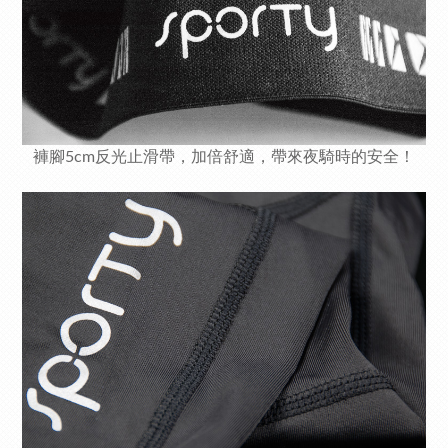
褲腳5cm反光
止滑帶，加倍舒適，帶來夜騎時的安全！