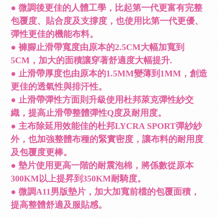
● 微調後更佳的人體工學，比起第一代更富有完整
包覆度、貼合度及支撐度，也使用比第一代更優、
彈性更佳的機能布料。
● 褲腳止滑帶寬度由原本的2.5CM大幅加寬到
5CM，加大的面積讓穿著舒適度大幅提升.
● 止滑帶厚度也由原本的1.5MM變薄到1MM，創造
更佳的透氣性與排汗性。
● 止滑帶彈性方面則升級使用杜邦萊克彈性紗交
織，提高止滑帶整體彈性Q度及耐用度。
● 主布除延用效能佳的杜邦LYCRA SPORT彈紗紗
外，也加強整體布種的緊實密度，讓布料的耐用度
及包覆度更棒。
● 墊片使用更高一階的耐震泡棉，將係數從原本
300KM以上提昇到350KM耐騎度。
● 微調A11男版墊片，加大加寬前檔的包覆面積，
提高整體舒適及服貼感。