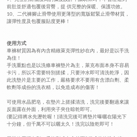
前肚並舒適包覆後背臀，提 供完整的保暖、保護功效。
10、二代褲腳止滑帶使用更薄型的寬版鬆緊止滑帶材質，
讓彈性度及包覆服貼度更棒！
使用方式
車褲材質因為有內含精緻萊克彈性紗在內，最好是以手洗
為佳！
手洗重點也是以洗條車褲墊片為主，萊克布面本身不容易
卡污，所以不需要特別搓揉，只要沖水即可清洗乾淨，因
此洗墊片是主要的工作，嚴格要求不要用有含漂白劑、柔
軟劑等成份的洗衣精，以免造成布的傷害！
可使用水晶肥皂，在墊片上搓揉清洗，洗完後要翻過來讓
反面露在外面，利用夾子夾住晾乾即可。
(要記得將水先瀝乾喔！)清洗完後可將墊片曝曬在陽光下
十分鐘，但千萬不可以曬太久！洗完以陰乾即可！