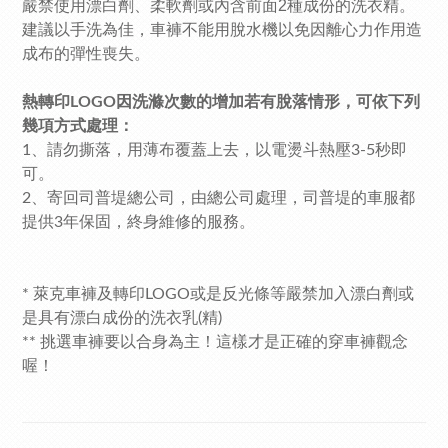
嚴禁使用漂白劑、柔軟劑或內含前面2種成份的洗衣精。
建議以手洗為佳，車褲不能用脫水機以免因離心力作用造
成布的彈性喪失。
熱轉印LOGO因洗滌次數的增加若有脫落情形，可依下列
幾項方式處理：
1、請勿撕落，用薄布覆蓋上去，以電燙斗熱壓3-5秒即
可。
2、寄回司普堤總公司，由總公司處理，
司普堤
的車服都
提供3年保固，終身維修的服務。
* 萊克車褲及轉印LOGO或是反光條等嚴禁加入漂白劑或
是具有漂白成份的洗衣乳(精)
** 挑選車褲要以合身為主！這樣才是正確的穿車褲觀念
喔！