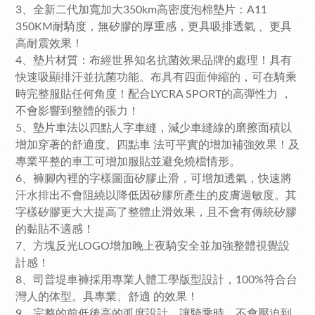
3、全新二代加寬加大350km高密度泡棉墊片：A11
350KM耐騎度，無矽膠的厚重感，更具吸排透氣 、更具
高耐震效果！
4、墊片材質：布經世界知名抗菌效果品牌的處理！具有
快速吸顯排汗並抗菌功能。
布具有四面伸縮的，可在騎乘
時完整服貼任何角度！配合LYCRA SPORT的高彈性力 ，
不會影響到整體的張力！
5、墊片車法以四點人字車縫，減少車縫線的磨擦面積以
增加穿著的舒適度。四點車 法可平實的增加補強效果！及
專業平整的車工可增加服貼並避免燒檔情形。
6、褲腳內裡的字樣圖面矽膠止滑，可增加透氣，快速將
汗水排出不會阻繞以降低因矽膠所產生的皮膚過敏度。其
字樣矽膠更大大提高了整體止滑效果，且不會有傳統矽膠
的黏貼不適感！
7、方塊反光LOGO增加晚上夜騎安全並加強整體視覺設
計感！
8、司普堤車褲採用專業人體工學版型設計，100%符合台
灣人的体型。具專業、舒適 的效果！
9、完整的前低後高的弧度設計，讓騎乘時，不會壓迫到