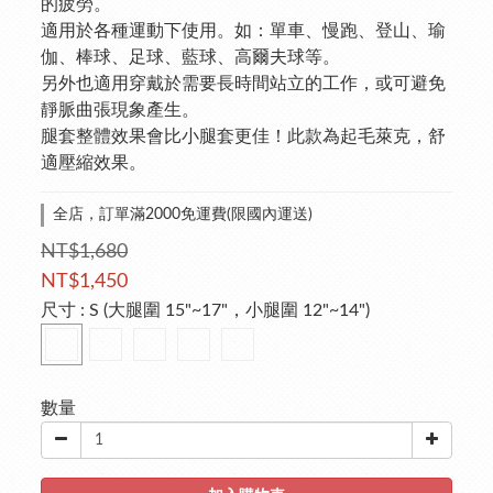
的疲勞。
適用於各種運動下使用。如：單車、慢跑、登山、瑜
伽、棒球、足球、藍球、高爾夫球等。
另外也適用穿戴於需要長時間站立的工作，或可避免
靜脈曲張現象產生。
腿套整體效果會比小腿套更佳！此款為起毛萊克，舒
適壓縮效果。
全店，訂單滿2000免運費(限國內運送)
NT$1,680
NT$1,450
尺寸
: S (大腿圍 15"~17"，小腿圍 12"~14")
數量