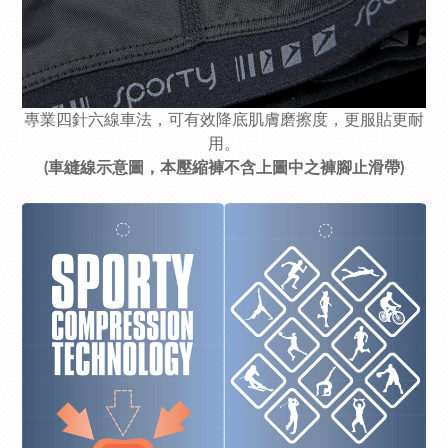
專業四針六線車法，可有效降底肌膚磨擦度，更服貼更耐
用。
(車縫線示意圖，本壓縮褲不含上圖中之褲腳止滑帶)