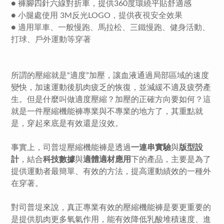
● 褲腳四針六線對折車，提供360度環繞平貼舒適感
●
小腿處使用 3M反光LOGO，提供夜視安全效果
●
適用單車、一般慢跑、馬拉松、三鐵慢跑、健身活動、
打球、戶外運動等穿著
所謂的壓縮就是“適度”加壓，讓血液通過局部區域的速度
變快，加速運動後肌肉疲乏的恢復，並減緩不適及疲勞產
生。但是什麼叫做適度壓縮？加壓的正確方向要如何？這
就是一件壓縮機能褲專業與不專業的地方了，其重點就
是，穿起來底是有效還是沒效。
事實上，
司普堤
壓縮機能褲是透過
一連串實驗
與
版型設
計
，結合
科技數據
與
適體適材應用
下的產品
，主要是為了
提供
運動者最簡單、有效的方法，提高運動績效的一種外
在穿著。
對司普堤來說，真正專業有效的壓縮機能褲是要更重要的
是提供肌肉更多氧氣作用，能有效降低乳酸堆積速度、進