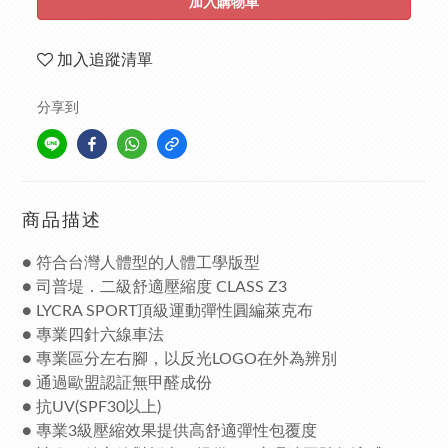
加入購物車
加入追蹤清單
分享到
商品描述
● 符合台灣人體型的人體工學版型
●
司普堤．二級舒適壓縮度 CLASS Z3
● LYCRA SPORT頂級運動彈性圓編萊克布
● 專業四針六線車法
● 專業區分左右腳，以反光LOGO在外為辨別
● 通過歐盟認証無甲醛成份
● 抗UV(SPF30以上)
● 專業3級壓縮效果提供高舒適彈性包覆度