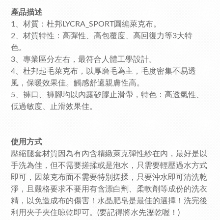
產品描述
1、材質：杜邦LYCRA_SPORT
圓編
萊克布。
2、材質特性：高彈性、高包覆度、高回復力等3大特
色。
3、專業區分左右，最符合人體工學設計。
4、杜邦起毛萊克布，以厚磨毛為主，毛度密集不易透
風，保暖效果佳。觸感舒適親膚性高。
5、褲口、褲腳均以內露矽膠止滑帶，特色：高透氣性、
低過敏度、止滑效果佳。
使用方式
壓縮腿套材質因為有內含精緻萊克彈性紗在內，最好是以
手洗為佳，但不需要搓揉或是泡水，只需要輕壓過水方式
即可，因萊克布面不需要特別搓揉，只要沖水即可清洗乾
淨，且嚴格要求不要用有含漂白劑、柔軟劑等成份的洗衣
精，以免造成布的傷害！水晶肥皂是最佳的選擇！洗完後
利用夾子夾住晾乾即可。(要記得將水先瀝乾喔！)