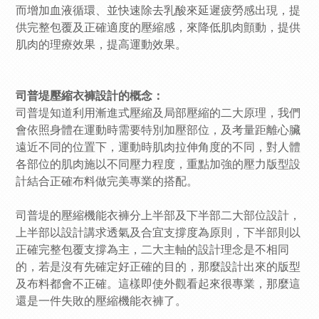
而增加血液循環、並快速除去乳酸來延遲疲勞感出現，提
供完整包覆及正確適度的壓縮感，來降低肌肉顫動，提供
肌肉的理療效果，提高運動效果。
司普堤壓縮衣褲設計的概念：
司普堤知道利用漸進式壓縮及局部壓縮的二大原理，我們
會依照身體在運動時需要特別加壓部位，及考量距離心臟
遠近不同的位置下，運動時肌肉拉伸角度的不同，對人體
各部位的肌肉施以不同壓力程度，重點加強的壓力版型設
計結合正確布料做完美專業的搭配。
司普堤的壓縮機能衣褲分上半部及下半部二大部位設計，
上半部以設計講求透氣及合宜支撐度為原則，下半部則以
正確完整包覆支撐為主，二大主軸的設計理念是不相同
的，若是沒有先確定好正確的目的，那麼設計出來的版型
及布料都會不正確。這樣即使外觀看起來很專業，那麼這
還是一件失敗的壓縮機能衣褲了。