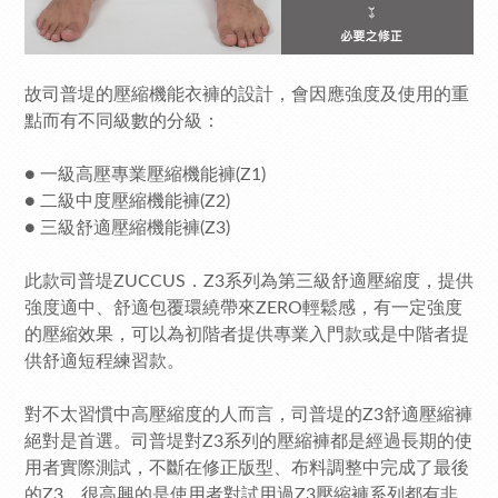
故司普堤的壓縮機能衣褲的設計，會因應強度及使用的重
點而有不同級數的分級：
● 一級高壓專業壓縮機能褲(Z1)
● 二級中度壓縮機能褲(Z2)
● 三級舒適壓縮機能褲(Z3)
此款司普堤ZUCCUS．Z3系列為第三級舒適壓縮度，提供
強度適中、舒適包覆環繞帶來ZERO輕鬆感，有一定強度
的壓縮效果，可以為初階者提供專業入門款或是中階者提
供舒適短程練習款。
對不太習慣中高壓縮度的人而言，司普堤的Z3舒適壓縮褲
絕對是首選。司普堤對Z3系列的壓縮褲都是經過長期的使
用者實際測試，不斷在修正版型、布料調整中完成了最後
的Z3，很高興的是使用者對試用過Z3壓縮褲系列都有非