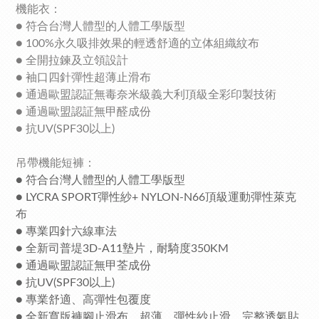
機能衣：
● 符合台灣人體型的人體工學版型
● 100%永久吸排效果的輕透舒適的立体組織紋布
● 全開拉鍊及立領設計
● 袖口四針彈性超薄止滑布
● 通過歐盟認証無毒奈米級義大利頂級全彩印製技術
● 通過歐盟認証無甲醛成份
● 抗UV(SPF30以上)
吊帶機能短褲：
●
符合台灣人體型的人體工學版型
● LYCRA SPORT彈性紗+ NYLON-N66頂級運動彈性萊克
布
● 專業四針六線車法
● 全新司普堤3D-A11墊片，耐騎度350KM
● 通過歐盟認証無甲荃成份
● 抗UV(SPF30以上)
● 專業舒適、高彈性包覆度
● 全新寬版褲腳止滑布，超薄、彈性紗止滑、完整透氣貼