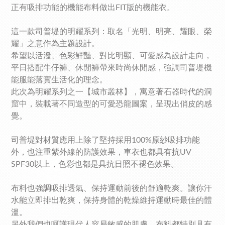
正有吸排功能的機能布料做出FIT版的機能衣。
這一款司普堤的明耀系列：取名「光明、明亮、耀眼、榮
耀」之意作為主題設計。
希望以活潑、色彩鮮豔、對比明顯、可愛感為設計走向，
平日搭配牛仔褲、休閒褲帶來時尚休閒感，
強調司普堤機
能服能落實生活化的理念。
此次為明耀系列之一【城市叢林】，
寓意著石器時代的洞
窟中，裝載著不同造型的可愛恐龍圖案，呈現出俏皮的感
覺。
司普堤對材質應用上除了堅持採用100%原紗吸排功能
外，也注重紫外線的防護效果，車衣也都具有抗UV
SPF30以上，色彩也都是具抗日照不褪色效果。
布料也強調吸排透氣、保持運動前後的舒適乾爽。讓你汗
水能立即排出乾爽，保持身體的乾燥維持運動時最佳的體
溫。
另外我們也呵護現代人容易敏感的肌膚，布料都特別具有