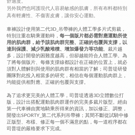
舒適度。
另外我們也呵護現代人容易敏感的肌膚，所有布料都特別
具有輕膚性、不傷害皮膚，讓你安心運動。
車褲設計使用第二代3D_吊帶褲的人體工學多片式剪裁，
特別注重在騎乘運動時，
每一個版片都必需對應運動所使
用的肌肉群，給予該肌肉群完整、正確的包覆與支撐，以
達到保護、減少乳酸堆積、增加爆發力等功能
。裁片越
多，設計開發的困難度越高，但卻越能符合人體工學。為
了將每個版片、每條支撐線都設計在正確的位置上，就必
須對人體解剖與使用的肌肉群有相當的了解；司普堤研發
團隊對此投入相當多的研究，相信在每個運動肌肉群上，
均能提供相對應、正確的包覆與支撐。
為了追求更完美的人體工學，司普堤透過3D立體數位打
版，設計出搭配運動肌肉群運作的完美多裁片版型。經由
第一代車褲由實地騎乘所得來的資訊，加以修正、調整，
開發出SPORTY_第二代系列吊帶褲；其間不斷從試騎中修
正版型、布樣、修正每一個不滿意的點，每一道程序都在
司普堤的嚴格要求下完成。