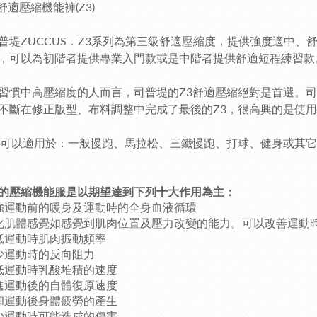
舒適壓縮機能褲(Z3)
普堤ZUCCUS．Z3系列為第三級舒適壓縮度，提供強度適中、
，可以為初階者提供專業入門款或是中階者提供舒適短程練習款
習慣中高壓縮度的人而言，司普堤的Z3舒適壓縮絕對是首選。司
不斷在修正版型、布料調整中完成了最後的Z3，很高興的是使用
列可以適用於：一般慢跑、馬拉松、三鐵慢跑、打球、健身或其
的壓縮機能服是以期望達到下列十大作用為主：
強運動前的暖身及運動時的全身血液循環
化肌體感覺如感覺到肌肉位置及壓力改變的能力。可以改善運動
低運動時肌肉振動頻率
少運動時的反向阻力
低運動時乳酸堆積的速度
進運動後的自體復原速度
和運動後身體疲勞的產生