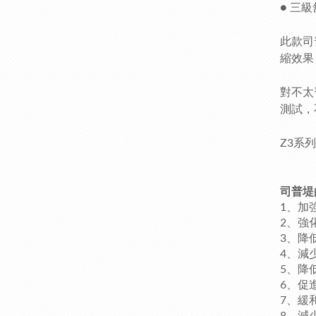
● 三級
此款司
縮效果
對不太
測試，
Z3系
司普堤
1、加
2、強
3、降
4、減
5、降
6、促
7、緩