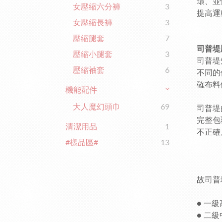
環、並
女壓縮六分褲
3
提高運
女壓縮長褲
3
壓縮腿套
7
司普堤
壓縮小腿套
3
司普堤
壓縮袖套
6
不同的
確布料
機能配件
大人魔幻頭巾
69
司普堤
完整包
清潔用品
1
不正確
#樣品區#
13
故司普
● 一
● 二級