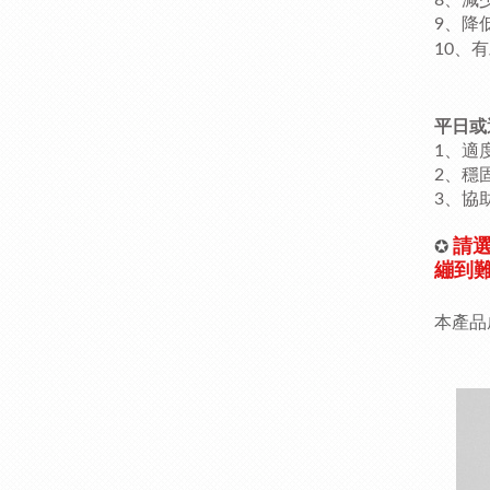
8、減
9、降
10、
平日或
1、適
2、穩
3、協
請
✪
繃到
本產品