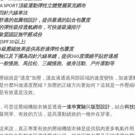
CRA SPORT頂級運動彈性立體雙層萊克網布
業四針六線車法
心舒適的低圓領設計，提供最適的貼合包覆度
量的彈性吸排透氣網布，可快速吸濕排汗
過歐盟認証無甲醛成份
(SPF30以上)
業3級壓縮效果提供高舒適彈性包覆度
口袖口及下擺為四針六線車縫，提供360度環繞平貼舒適感
用一般慢跑、馬拉松、三鐵慢跑、健身活動、戶外運動等
壓縮就是“適度”加壓，讓血液通過局部區域的速度變快，加速
是什麼叫做適度壓縮？加壓的正確方向要如何？這就是一件壓縮
是有效還是沒效。
，
司普堤
壓縮機能衣褲是透過
一連串實驗
與
版型設計
，結合
科技
最簡單、有效的方法，提高運動績效的一種外在穿著。
堤來說，真正專業有效的壓縮機能衣褲是提供肌肉更多氧氣作用