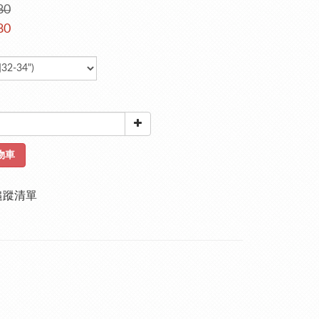
80
80
物車
追蹤清單