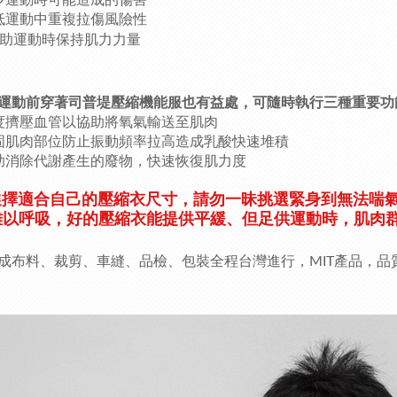
少運動時可能造成的傷害
低運動中重複拉傷風險性
有助運動時保持肌力力量
運動前穿著司普堤壓縮機能服也有益處，可隨時執行三種重要功
度擠壓血管以協助將氧氣輸送至肌肉
固肌肉部位防止振動頻率拉高造成乳酸快速堆積
助消除代謝產生的廢物，快速恢復肌力度
選擇適合自己的壓縮衣尺寸，請勿一昧挑選緊身到無法喘
難以呼吸，好的壓縮衣能提供平緩、但足供運動時，肌肉
成布料、裁剪、車縫、品檢、包裝全程台灣進行，MIT產品，品