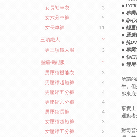
● LY
女長袖車衣
3
● 專
女六分車褲
5
● 貼
女長車褲
11
● 輕
● 通
三項鐵人
● 抗UV
● 專
男三項鐵人服
3
● 領
壓縮機能服
● 適
男壓縮機能衣
3
所謂的
男壓縮超短褲
4
生。但
男壓縮五分褲
4
起來底
男壓縮六分褲
4
事實上
男壓縮長褲
4
運動者
女壓縮超短褲
3
對司普
女壓縮五分褲
3