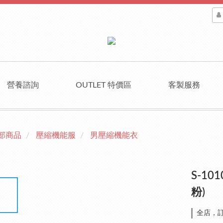
營養諮詢
OUTLET 特價區
客製服務
部商品
壓縮機能服
男壓縮機能衣
S-1
粉)
全店，訂